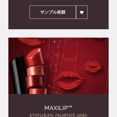
サンプル依頼
MAXILIP™
ETHYLHEXYL PALMITATE (AND)