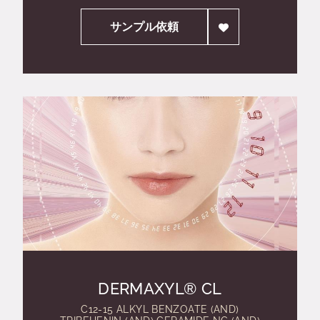
サンプル依頼
DERMAXYL® CL
C12-15 ALKYL BENZOATE (AND)