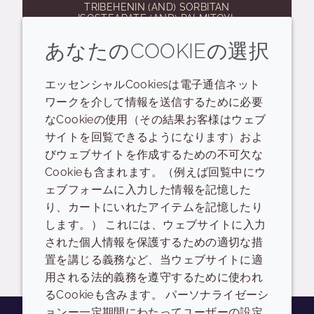
TRIBEHENIN (AND) SORBITAN
ISOSTEARATE (AND) PALMITOYL
TRIPEPTIDE-1
あなたのCOOKIEの選択
マキシリップ｜唇にボリュームと潤いを
エッセンシャルCookiesは電子通信ネット
もたらし、唇の輪郭をなめらかに整えま
ワークを介して情報を送信するために必要
す。
なCookieの使用（その結果お客様はウェブ
サイトを回覧できるようになります）およ
サンプル依頼
びウェブサイトを作成するための不可欠な
Cookieも含まれます。（例えば回覧中にウ
ェブフォームに入力した情報を記憶した
り、カートにいれたアイテムを記憶したり
Showing
Pages
«
»
1 / 2
します。） これには、ウェブサイトに入力
された個人情報を保護するための適切な措
置を講じる義務など、当ウェブサイトに適
用される法的義務を遵守するために使われ
るCookieも含みます。 パーソナライゼーシ
ョンー一定期間にわたってユーザーの設定