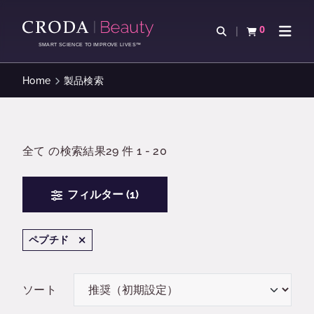
コ
メ
ン
ニ
0
検索を開く
カートを確認す
ナビゲ
テ
ュ
SMART SCIENCE TO IMPROVE LIVES™
ン
ー
ツ
を
Home
製品検索
を
ス
ス
キ
キ
ッ
ッ
プ
全て の検索結果29 件 1 - 20
プ
フィルター (1)
ペプチド
ソート