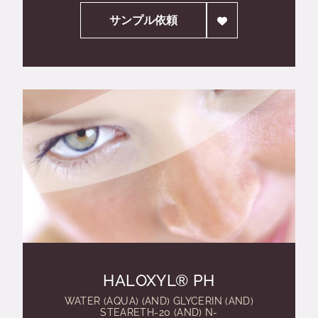
サンプル依頼
HALOXYL® PH
WATER (AQUA) (AND) GLYCERIN (AND)
STEARETH-20 (AND) N-