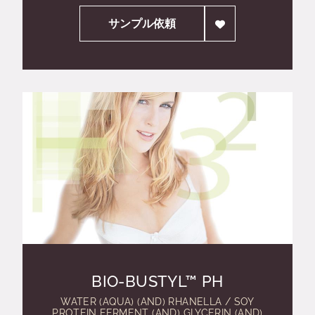
サンプル依頼
BIO-BUSTYL™ PH
WATER (AQUA) (AND) RHANELLA / SOY
PROTEIN FERMENT (AND) GLYCERIN (AND)