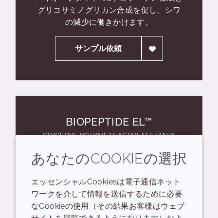
グリコサミノグリカン合成を促し、シワ
の減少に働きかけます。
サンプル依頼
BIOPEPTIDE EL™
GLYCERYL POLYMETHACRYLATE (AND)
PEG-8 (AND) PALMITOYL HEXAPEPTIDE-12
あなたのCOOKIEの選択
バイオペプタイド EL｜エラスチン走化性
エッセンシャルCookiesは電子通信ネット
フラグメント。即効的なハリの付与、弾
ワークを介して情報を送信するために必要
力を取り戻します。
なCookieの使用（その結果お客様はウェブ