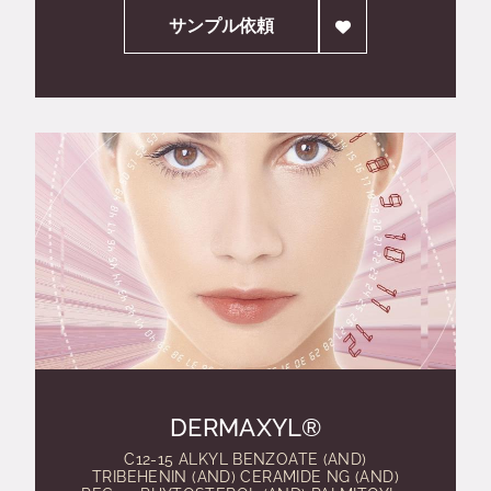
サンプル依頼
DERMAXYL®
C12-15 ALKYL BENZOATE (AND)
TRIBEHENIN (AND) CERAMIDE NG (AND)