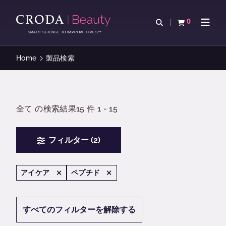
コ
メ
ン
ニ
0
検索を開く
カートを確認す
ナビゲ
テ
ュ
SMART SCIENCE TO IMPROVE LIVES™
ン
ー
ツ
を
Home
製品検索
を
ス
ス
キ
キ
ッ
ッ
プ
全て の検索結果15 件 1 - 15
プ
フィルター (2)
アイケア
ペプチド
すべてのフィルターを解除する