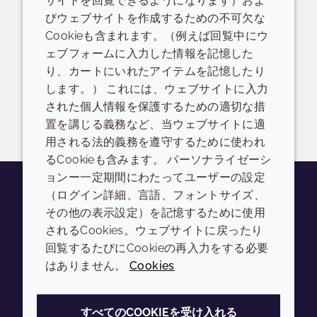
サイトを回覧できるようになります）およ
サンプル依頼
びウェブサイトを作成するための不可欠な
Cookieも含まれます。（例えば回覧中にウ
ェブフォームに入力した情報を記憶した
り、カートにいれたアイテムを記憶したり
Showing
Pages
«
»
1 / 1
します。） これには、ウェブサイトに入力
された個人情報を保護するための適切な措
置を講じる義務など、当ウェブサイトに適
用される法的義務を遵守するために使われ
るCookieも含みます。 パーソナライゼーシ
ョンー一定期間にわたってユーザーの設定
（ログイン詳細、言語、フォントサイズ、
その他の表示設定）を記憶するために使用
Youtube
Instagram
LinkedIn
Tiktok
されるCookies。ウェブサイトに戻ったり
会社
LEGAL
回覧するたびにCookieの再入力をする必要
はありません。
Cookies
Annual Report
利用規約
Sustainability Report
プライバシーポリシー
すべてのCOOKIEを受け入れる