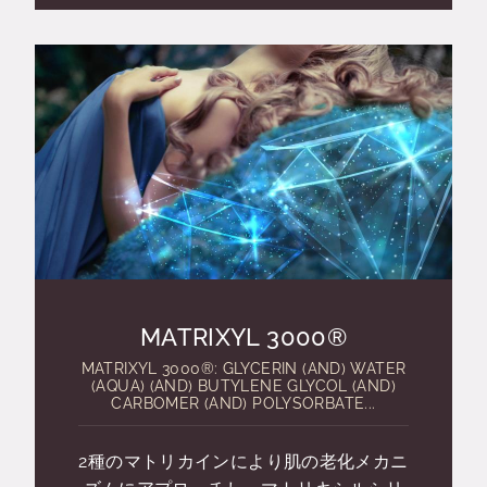
MATRIXYL 3000®
MATRIXYL 3000®: GLYCERIN (AND) WATER
(AQUA) (AND) BUTYLENE GLYCOL (AND)
CARBOMER (AND) POLYSORBATE...
2種のマトリカインにより肌の老化メカニ